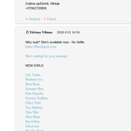
Galima apžiūrėti, Vilniuje
+37062720806
»
»
Atsakyti
Cituoti
Edvinas Vilimas
2026 8 01 14:54
Why wait? She's available now - No Selfie
https://MeetAgree.com
She's waiting for your message
NEW GIRLS
Lily Virgin
Madison Ivy
Brett Rossi
Summer Hart
Kate Katysha
Eternity Endless
Chloe Wild
Ava Addams
Vika Vika
Alex Blake
Kiti Giltter
Ghost Isnt
Monika Reed