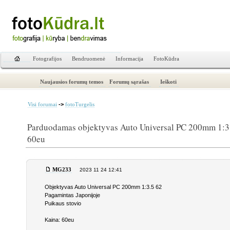
Fotografijos
Bendruomenė
Informacija
FotoKūdra
Naujausios forumų temos
Forumų sąrašas
Ieškoti
->
Visi forumai
fotoTurgelis
Parduodamas objektyvas Auto Universal PC 200mm 1:3
60eu
MG233
2023 11 24 12:41
Objektyvas Auto Universal PC 200mm 1:3.5 62
Pagamintas Japonijoje
Puikaus stovio
Kaina: 60eu