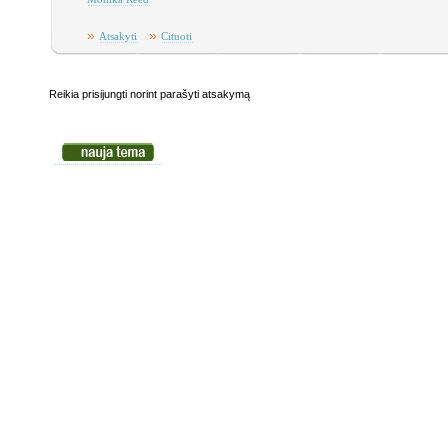
»
»
Atsakyti
Cituoti
Reikia prisijungti norint parašyti atsakymą