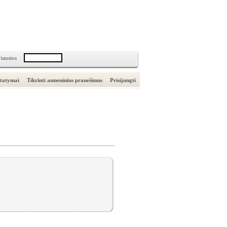
riausios
statymai
Tikrinti asmeninius pranešimus
Prisijungti