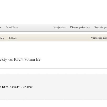
a
FotoKūdra
Naujausios
Dienos geriausios
Savaitės ge
Vartotojo nu
šas
Ieškoti
jektyvas RF24-70mm f/2-
s Rf 24-70mm f/2 = 2200eur