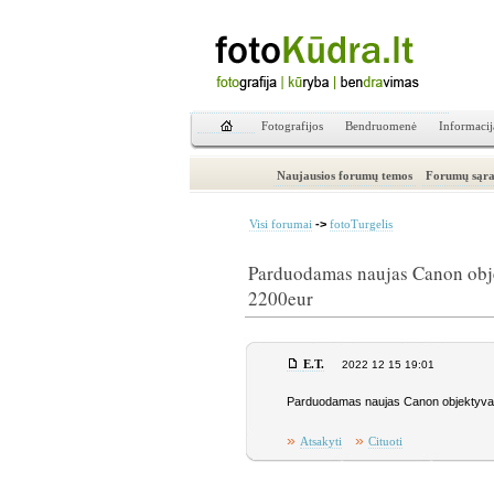
Fotografijos
Bendruomenė
Informacij
Naujausios forumų temos
Forumų sąra
->
Visi forumai
fotoTurgelis
Parduodamas naujas Canon ob
2200eur
E.T.
2022 12 15 19:01
Parduodamas naujas Canon objektyva
»
»
Atsakyti
Cituoti