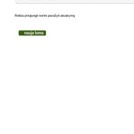
Reikia prisijungti norint parašyti atsakymą