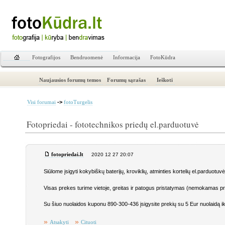
Fotografijos
Bendruomenė
Informacija
FotoKūdra
Naujausios forumų temos
Forumų sąrašas
Ieškoti
->
Visi forumai
fotoTurgelis
Fotopriedai - fototechnikos priedų el.parduotuvė
fotopriedai.lt
2020 12 27 20:07
Siūlome įsigyti kokybiškų baterijų, kroviklių, atminties kortelių el.parduotuv
Visas prekes turime vietoje, greitas ir patogus pristatymas (nemokamas pr
Su šiuo nuolaidos kuponu 890-300-436 įsigysite prekių su 5 Eur nuolaidą ik
»
»
Atsakyti
Cituoti