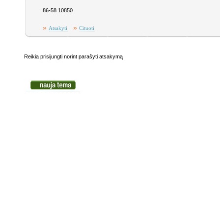
86-58 10850
»
»
Atsakyti
Cituoti
Reikia prisijungti norint parašyti atsakymą