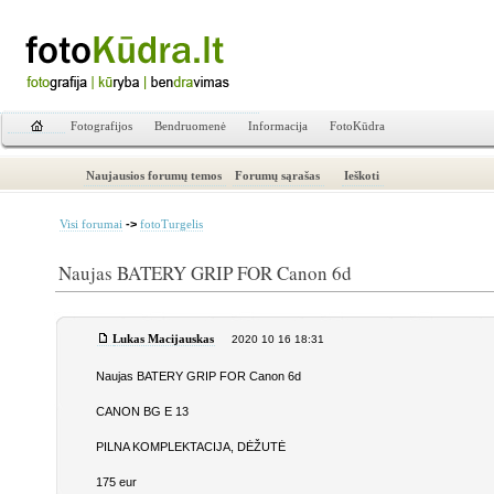
Fotografijos
Bendruomenė
Informacija
FotoKūdra
Naujausios forumų temos
Forumų sąrašas
Ieškoti
->
Visi forumai
fotoTurgelis
Naujas BATERY GRIP FOR Canon 6d
Lukas Macijauskas
2020 10 16 18:31
Naujas BATERY GRIP FOR Canon 6d
CANON BG E 13
PILNA KOMPLEKTACIJA, DĖŽUTĖ
175 eur