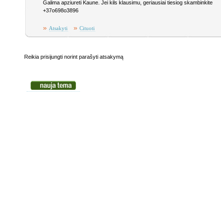
Galima apziureti Kaune. Jei kils klausimu, geriausiai tiesiog skambinkite
+37o698o3896
»
»
Atsakyti
Cituoti
Reikia prisijungti norint parašyti atsakymą