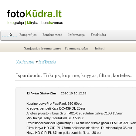
Fotografijos
Bendruomenė
Informacija
FotoKūdra
Naujausios forumų temos
Forumų sąrašas
Ieškoti
->
Visi forumai
fotoTurgelis
Isparduodu: Trikojis, kuprine, knygos, filtrai, korteles...
Vytas Sinkevičius
2020 10 16 12:38
Kuprine LowePro FastPack 350 60eur
Krepsys per peti Kata DC-439 DL 25eur
Anglies pluosto trikojis Sirui T-025X su rutuline galva C10S 135eur
Mini trikojis Joby GorillaPod SLR 50eur
Profesionali vokieciu gamintojo FLM rutuline trikojo galva FLM CB-32F, ka
Filtrai:Hoya HD CIR-PL 77mm poliarizacinis filtras. Du vienetai po 35 eur.
Hoya HD CIR-PL 67mm poliarizacinis filtras. 30 eur.