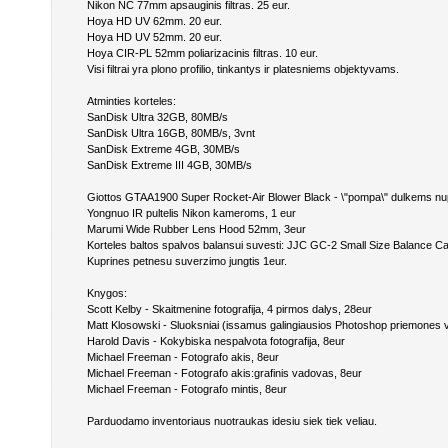
Nikon NC 77mm apsauginis filtras. 25 eur.
Hoya HD UV 62mm. 20 eur.
Hoya HD UV 52mm. 20 eur.
Hoya CIR-PL 52mm poliarizacinis filtras. 10 eur.
Visi filtrai yra plono profilio, tinkantys ir platesniems objektyvams.
Atminties korteles:
SanDisk Ultra 32GB, 80MB/s
SanDisk Ultra 16GB, 80MB/s, 3vnt
SanDisk Extreme 4GB, 30MB/s
SanDisk Extreme III 4GB, 30MB/s
Giottos GTAA1900 Super Rocket-Air Blower Black - \"pompa\" dulkems nup
Yongnuo IR pultelis Nikon kameroms, 1 eur
Marumi Wide Rubber Lens Hood 52mm, 3eur
Korteles baltos spalvos balansui suvesti: JJC GC-2 Small Size Balance Ca
Kuprines petnesu suverzimo jungtis 1eur.
Knygos:
Scott Kelby - Skaitmenine fotografija, 4 pirmos dalys, 28eur
Matt Klosowski - Sluoksniai (issamus galingiausios Photoshop priemones 
Harold Davis - Kokybiska nespalvota fotografija, 8eur
Michael Freeman - Fotografo akis, 8eur
Michael Freeman - Fotografo akis:grafinis vadovas, 8eur
Michael Freeman - Fotografo mintis, 8eur
Parduodamo inventoriaus nuotraukas idesiu siek tiek veliau.