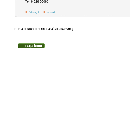
Tel. 8 626 66088
»
»
Atsakyti
Cituoti
Reikia prisijungti norint parašyti atsakymą