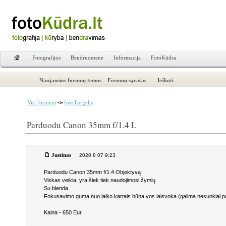
Fotografijos
Bendruomenė
Informacija
FotoKūdra
Naujausios forumų temos
Forumų sąrašas
Ieškoti
->
Visi forumai
fotoTurgelis
Parduodu Canon 35mm f/1.4 L
Justinas
2020 8 07 9:23
Parduodu Canon 35mm f/1.4 Objektyvą
Viskas veikia, yra šiek tiek naudojimosi žymių
Su blenda
Fokusavimo guma nuo laiko kartais būna vos laisvoka (galima nesunkiai pake
Kaina - 650 Eur