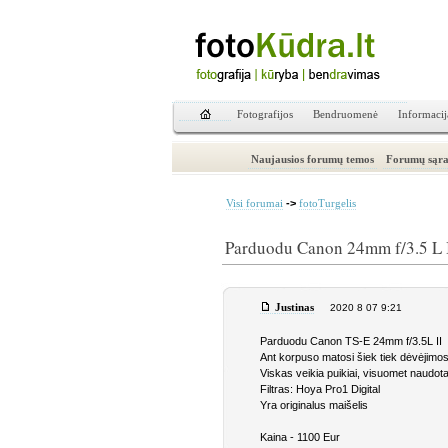
Fotografijos
Bendruomenė
Informacij
Naujausios forumų temos
Forumų sąra
->
Visi forumai
fotoTurgelis
Parduodu Canon 24mm f/3.5 L 
Justinas
2020 8 07 9:21
Parduodu Canon TS-E 24mm f/3.5L II
Ant korpuso matosi šiek tiek dėvėjimos
Viskas veikia puikiai, visuomet naudotas
Filtras: Hoya Pro1 Digital
Yra originalus maišelis
Kaina - 1100 Eur