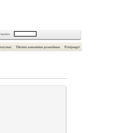
riausios
statymai
Tikrinti asmeninius pranešimus
Prisijungti