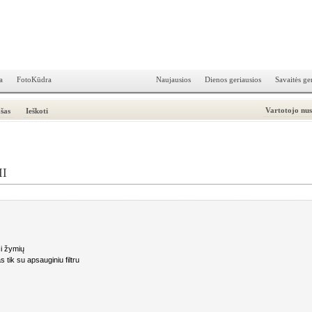
a
FotoKūdra
Naujausios
Dienos geriausios
Savaitės ge
Vartotojo nu
šas
Ieškoti
II
i žymių
 tik su apsauginiu filtru