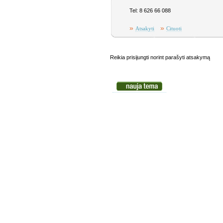
Tel: 8 626 66 088
»
»
Atsakyti
Cituoti
Reikia prisijungti norint parašyti atsakymą