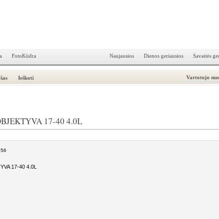
a
FotoKūdra
Naujausios
Dienos geriausios
Savaitės ge
Vartotojo nu
šas
Ieškoti
JEKTYVA 17-40 4.0L
:56
A 17-40 4.0L