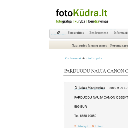
Fotografijos
Bendruomenė
Informacij
Naujausios forumų temos
Forumų sąra
->
Visi forumai
fotoTurgelis
PARDUODU NAUJA CANON OB
Lukas Macijauskas
2019 9 09 10
PARDUODU NAUJA CANON OBJEKTYV
599 EUR
Tel. 8658 10850
»
»
Atsakyti
Cituoti