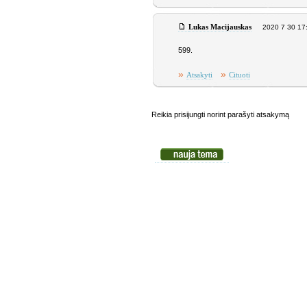
Lukas Macijauskas
2020 7 30 17
599.
»
»
Atsakyti
Cituoti
Reikia prisijungti norint parašyti atsakymą