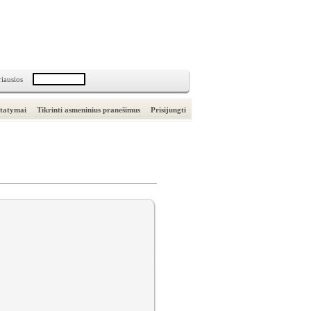
riausios
statymai
Tikrinti asmeninius pranešimus
Prisijungti