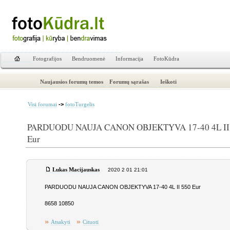
Fotografijos
Bendruomenė
Informacija
FotoKūdra
Naujausios forumų temos
Forumų sąrašas
Ieškoti
->
Visi forumai
fotoTurgelis
PARDUODU NAUJA CANON OBJEKTYVA 17-40 4L II
Eur
Lukas Macijauskas
2020 2 01 21:01
PARDUODU NAUJA CANON OBJEKTYVA 17-40 4L II 550 Eur
8658 10850
»
»
Atsakyti
Cituoti