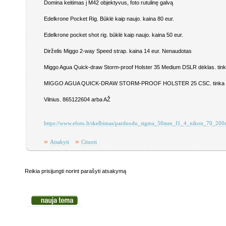
Domina keitimas į M42 objektyvus, foto rutulinę galvą
Edelkrone Pocket Rig. Būklė kaip naujo. kaina 80 eur.
Edelkrone pocket shot rig. būklė kaip naujo. kaina 50 eur.
Dirželis Miggo 2-way Speed strap. kaina 14 eur. Nenaudotas
Miggo Agua Quick-draw Storm-proof Holster 35 Medium DSLR dėklas. tin
MIGGO AGUA QUICK-DRAW STORM-PROOF HOLSTER 25 CSC. tinka sistem
Vilnius. 865122604 arba AŽ
https://www.efoto.lt/skelbimas/parduodu_sigma_50mm_f1_4_nikon_70_20
»
»
Atsakyti
Cituoti
Reikia prisijungti norint parašyti atsakymą