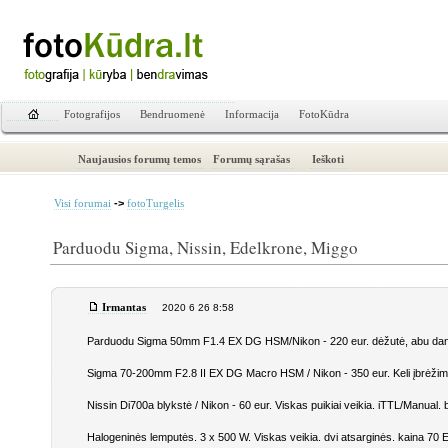
Fotografijos
Bendruomenė
Informacija
FotoKūdra
Naujausios forumų temos
Forumų sąrašas
Ieškoti
->
Visi forumai
fotoTurgelis
Parduodu Sigma, Nissin, Edelkrone, Miggo
Irmantas
2020 6 26 8:58
Parduodu Sigma 50mm F1.4 EX DG HSM/Nikon - 220 eur. dėžutė, abu dangte
Sigma 70-200mm F2.8 II EX DG Macro HSM / Nikon - 350 eur. Keli įbrėžimai 
Nissin Di700a blykstė / Nikon - 60 eur. Viskas puikiai veikia. iTTL/Manual. 
Halogeninės lemputės. 3 x 500 W. Viskas veikia. dvi atsarginės. kaina 70 EUR