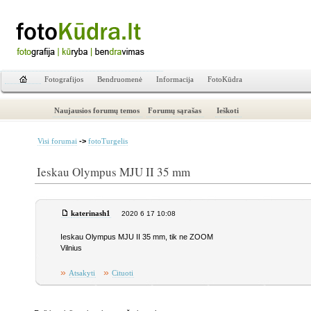
Fotografijos
Bendruomenė
Informacija
FotoKūdra
Naujausios forumų temos
Forumų sąrašas
Ieškoti
->
Visi forumai
fotoTurgelis
Ieskau Olympus MJU II 35 mm
katerinash1
2020 6 17 10:08
Ieskau Olympus MJU II 35 mm, tik ne ZOOM
Vilnius
»
»
Atsakyti
Cituoti