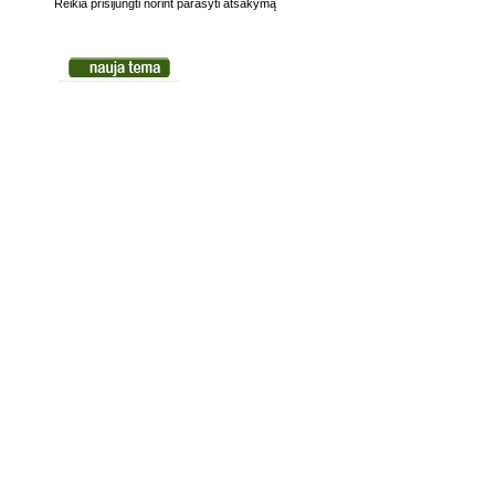
Reikia prisijungti norint parašyti atsakymą