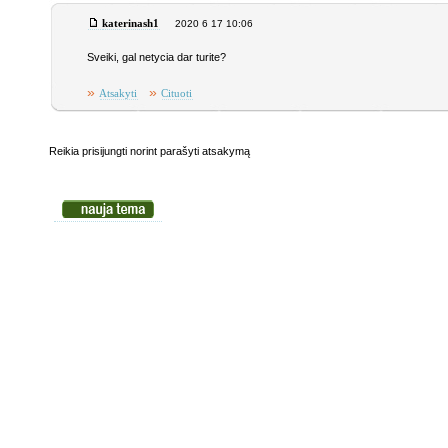
katerinash1
2020 6 17 10:06
Sveiki, gal netycia dar turite?
»
»
Atsakyti
Cituoti
Reikia prisijungti norint parašyti atsakymą