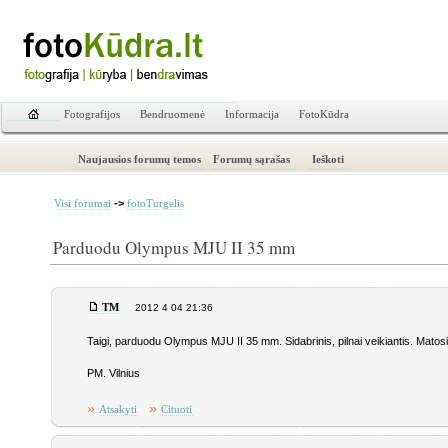
Fotografijos
Bendruomenė
Informacija
FotoKūdra
Naujausios forumų temos
Forumų sąrašas
Ieškoti
->
Visi forumai
fotoTurgelis
Parduodu Olympus MJU II 35 mm
TM
2012 4 04 21:36
Taigi, parduodu Olympus MJU II 35 mm. Sidabrinis, pilnai veikiantis. Matosi
PM. Vilnius
»
»
Atsakyti
Cituoti