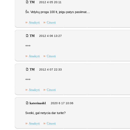
TM
2012 4 05 20:11
Šv. Velykų proga 100 lt, jeigu patys pasiimat....
»
»
Atsakyti
Cituoti
TM
2012 4 06 13:27
+++
»
»
Atsakyti
Cituoti
TM
2012 4 07 22:33
+++
»
»
Atsakyti
Cituoti
katerinash1
2020 6 17 10:06
Sveiki, gal netycia dar turite?
»
»
Atsakyti
Cituoti