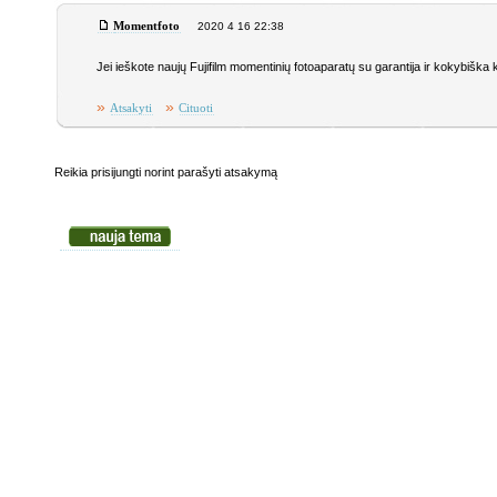
Momentfoto
2020 4 16 22:38
Jei ieškote naujų Fujifilm momentinių fotoaparatų su garantija ir kokybiška 
»
»
Atsakyti
Cituoti
Reikia prisijungti norint parašyti atsakymą