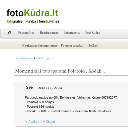
Fotografijos
Bendruomenė
Informacija
FotoKūdra
Naujausios forumų temos
Forumų sąrašas
Ieškoti
->
Visi forumai
fotoTurgelis
Momentiniai fotoaparatai Polaroid , Kodak...
PK
2013 11 19 21:34
Parduodu naujus po 60lt. Be kasetės! Veiksmas Kaune 867292877
- Polaroid 600 naujas
- Polaroid 636 naujas
- Kodak EK160EF Instant camera + elektronik flash. Naudotas .
»
»
Atsakyti
Cituoti