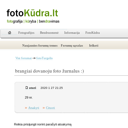
Fotografijos
Bendruomenė
Informacija
FotoKūdra
Naujausios forumų temos
Forumų sąrašas
Ieškoti
->
Visi forumai
fotoTurgelis
brangiai dovanoju foto žurnalus :)
otori
2020 1 27 21:25
29 nr.
»
»
Atsakyti
Cituoti
Reikia prisijungti norint parašyti atsakymą