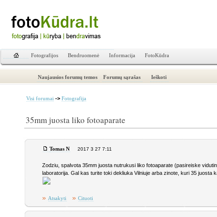
Fotografijos
Bendruomenė
Informacija
FotoKūdra
Naujausios forumų temos
Forumų sąrašas
Ieškoti
->
Visi forumai
Fotografija
35mm juosta liko fotoaparate
Tomas N
2017 3 27 7:11
Zodziu, spalvota 35mm juosta nutrukusi liko fotoaparate (pasireiske vidutinio
laboratorija. Gal kas turite toki dekliuka Vilniuje arba zinote, kuri 35 juost
»
»
Atsakyti
Cituoti