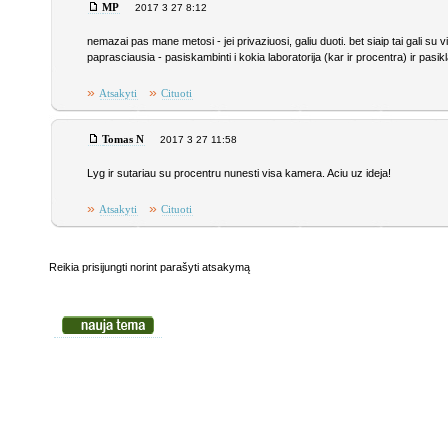
MP
2017 3 27 8:12
nemazai pas mane metosi - jei privaziuosi, galiu duoti. bet siaip tai gali su vis
paprasciausia - pasiskambinti i kokia laboratorija (kar ir procentra) ir pasikla
»
»
Atsakyti
Cituoti
Tomas N
2017 3 27 11:58
Lyg ir sutariau su procentru nunesti visa kamera. Aciu uz ideja!
»
»
Atsakyti
Cituoti
Reikia prisijungti norint parašyti atsakymą