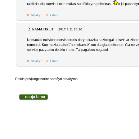
tai tikriausiai servisui toks muilas su dėklu yra priimtinas.
o jei pabandyt 
»
»
Atsakyti
Cituoti
GAMAFIX.LT
2017 3 11 20:10
Nemaciau nei vieno serviso kuris darytu kazka saziningai. Ir isvis ar zinot
remontui. Kuo maziau taiso \"nemokamai\" tuo daugiau pelno turi. Cia ne vis
servise pazytamu dedziu ir tetu. Tai pagalbos negausi.
»
»
Atsakyti
Cituoti
Reikia prisijungti norint parašyti atsakymą