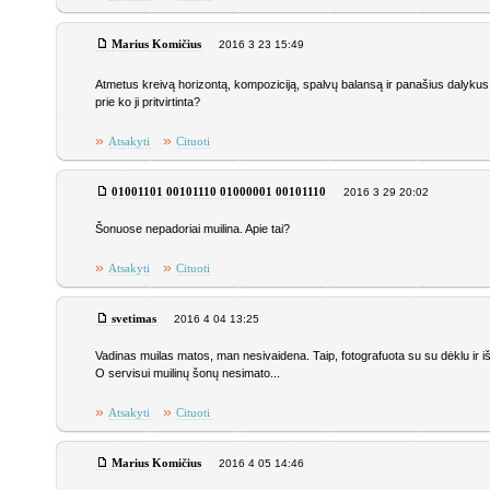
Marius Komičius
2016 3 23 15:49
Atmetus kreivą horizontą, kompoziciją, spalvų balansą ir panašius dalykus 
prie ko ji pritvirtinta?
»
»
Atsakyti
Cituoti
01001101 00101110 01000001 00101110
2016 3 29 20:02
Šonuose nepadoriai muilina. Apie tai?
»
»
Atsakyti
Cituoti
svetimas
2016 4 04 13:25
Vadinas muilas matos, man nesivaidena. Taip, fotografuota su su dėklu ir i
O servisui muilinų šonų nesimato...
»
»
Atsakyti
Cituoti
Marius Komičius
2016 4 05 14:46