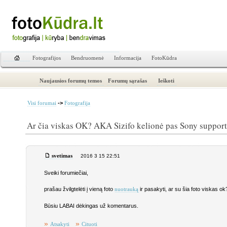
Fotografijos
Bendruomenė
Informacija
FotoKūdra
Naujausios forumų temos
Forumų sąrašas
Ieškoti
->
Visi forumai
Fotografija
Ar čia viskas OK? AKA Sizifo kelionė pas Sony support
svetimas
2016 3 15 22:51
Sveiki forumiečiai,
prašau žvilgtelėti į vieną foto
ir pasakyti, ar su šia foto viskas o
nuotrauką
Būsiu LABAI dėkingas už komentarus.
»
»
Atsakyti
Cituoti