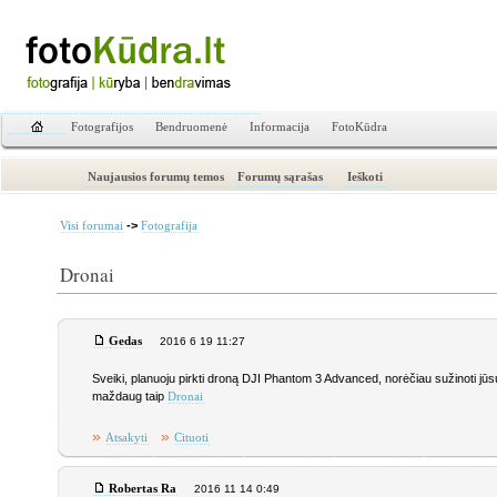
Fotografijos
Bendruomenė
Informacija
FotoKūdra
Naujausios forumų temos
Forumų sąrašas
Ieškoti
->
Visi forumai
Fotografija
Dronai
Gedas
2016 6 19 11:27
Sveiki, planuoju pirkti droną DJI Phantom 3 Advanced, norėčiau sužinoti jūs
maždaug taip
Dronai
»
»
Atsakyti
Cituoti
Robertas Ra
2016 11 14 0:49