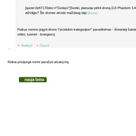
[quote:0e87170dec=\"Gedas\"]Sveiki, planuoju pirkti droną DJI Phantom 3 A
atžvilgiu? Šis dronas atrodo maždaug taip
Dronai
Puikus norimo įsigyti drono \"produkto kategorijos\" pavadinimas - išmanieji žaisl
video, tuomet - brangesnį.
»
»
Atsakyti
Cituoti
Reikia prisijungti norint parašyti atsakymą