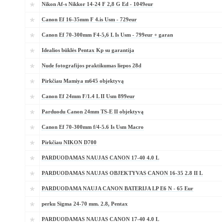
Nikon Af-s Nikkor 14-24 F 2,8 G Ed - 1049eur
Canon Ef 16-35mm F 4.is Usm - 729eur
Canon Ef 70-300mm F4-5,6 L Is Usm - 799eur + garan
Idealios būklės Pentax Kp su garantija
Nude fotografijos praktikumas liepos 28d
Pirkčiau Mamiya m645 objektyvą
Canon Ef 24mm F/1.4 L II Usm 899eur
Parduodu Canon 24mm TS-E II objektyvą
Canon Ef 70-300mm f/4-5.6 Is Usm Macro
Pirkčiau NIKON D700
PARDUODAMAS NAUJAS CANON 17-40 4.0 L
PARDUODAMAS NAUJAS OBJEKTYVAS CANON 16-35 2.8 II L
PARDUODAMA NAUJA CANON BATERIJA LP E6 N - 65 Eur
perku Sigma 24-70 mm. 2.8, Pentax
PARDUODAMAS NAUJAS CANON 17-40 4.0 L