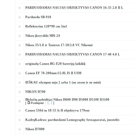
PARDUODAMAS NAUJAS OBJEKTYVAS CANON 16-35 2.8 II L
Parduodu SB-910
Reflektorius 120*90 cm 5in1
Nikon įkroviklis MH-24
Nikon 35/1.8 ir Tamron 17-50/2.8 VC Nikonui
PARDUODAMAS NAUJAS OBJEKTYVAS CANON 17-40 4.0 L
originalų Canon BG-E20 baterijų laikiklį
Canon EF 70-200mm f/2.8L IS II USM
IEŠKAU olympus mju 2 arba 1 (ne zoom ir ne mini)
NIKON D700
Blyksčių paleidėjai Nikon D600 D90 D5000 D5100 D3100
[
Puslapiai: :
1
,
2
]
Canon 550d su 18-55 Is II objektyvu 179eur
KadrųKadras: parduodami Lomography fotoaparatai, juostelės
Nikon D7000