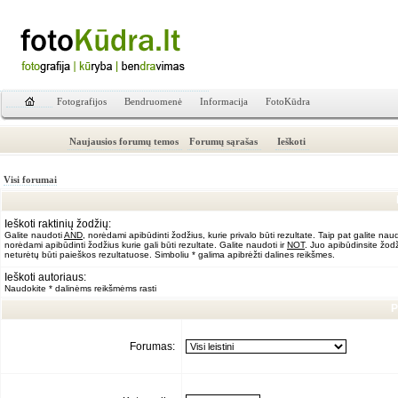
Fotografijos
Bendruomenė
Informacija
FotoKūdra
Naujausios forumų temos
Forumų sąrašas
Ieškoti
Visi forumai
Ieškoti raktinių žodžių:
Galite naudoti
AND
, norėdami apibūdinti žodžius, kurie privalo būti rezultate. Taip pat galite nau
norėdami apibūdinti žodžius kurie gali būti rezultate. Galite naudoti ir
NOT
. Juo apibūdinsite žodž
neturėtų būti paieškos rezultatuose. Simboliu * galima apibrėžti dalines reikšmes.
Ieškoti autoriaus:
Naudokite * dalinėms reikšmėms rasti
P
Forumas: