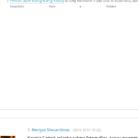
Filmas apie Bang-Bang klubą
tai Greg Marinovich ir João Silva, to klubo narių, p
Snapshots from a Hidden War“ e
1.
Nerijus Slesariūnas
(2012 10 01 10:22)
Kevin‘a Carter‘i aplanke sekme fotografijoj , taciau gyvenim