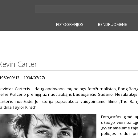
FOTOGRAFIJOS
BENDRUOMENĖ
Kevin Carter
1960/09/13 – 1994/07/27)
evin‘as Carter‘is – daug apdovanojimų pelnęs fotožurnalistas, Bang-Ban
elnė Pulicerio premiją už nuotrauką iš badaujančio Sudano. Nesulaukęs 
arter‘is nusižudė. Jo istorija papasakota vaidybiniame filme „The Ban
aidina Taylor Kirsch.
Fotografas gimė ap
užaugo vien baltųj
gyvenamajame rajon
policijos reidus pr