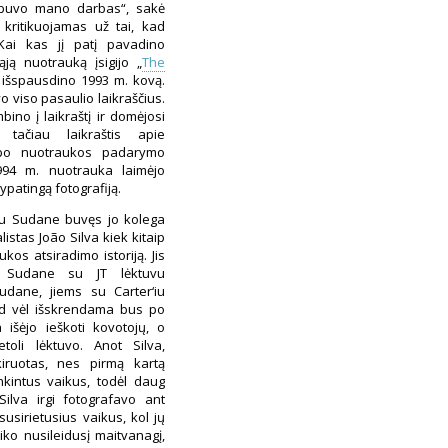
 buvo mano darbas“, sakė
o kritikuojamas už tai, kad
Kai kas jį patį pavadino
ąją nuotrauką įsigijo „
The
r išspausdino 1993 m. kovą.
 viso pasaulio laikraščius.
ino į laikraštį ir domėjosi
, tačiau laikraštis apie
 po nuotraukos padarymo
994 m. nuotrauka laimėjo
 ypatingą fotografiją.
‘iu Sudane buvęs jo kolega
istas João Silva kiek kitaip
os atsiradimo istoriją. Jis
 Sudane su JT lėktuvu
udane, jiems su Carter‘iu
d vėl išskrendama bus po
a išėjo ieškoti kovotojų, o
netoli lėktuvo. Anot Silva,
kiruotas, nes pirmą kartą
kintus vaikus, todėl daug
Silva irgi fotografavo ant
usirietusius vaikus, kol jų
iko nusileidusį maitvanagį,