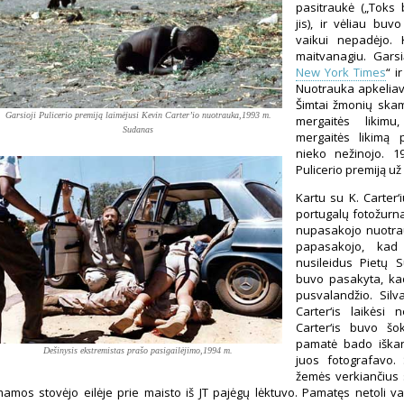
pasitraukė („Toks
jis), ir vėliau buv
vaikui nepadėjo. 
maitvanagiu. Garsi
New York Times
“ i
Nuotrauka apkeliavo
Šimtai žmonių skamb
Garsioji Pulicerio premiją laimėjusi Kevin Carter’io nuotrauka,1993 m.
mergaitės likimu
Sudanas
mergaitės likimą
nieko nežinojo. 1
Pulicerio premiją už
Kartu su K. Carter
portugalų fotožurnal
nupasakojo nuotrauk
papasakojo, kad
nusileidus Pietų S
buvo pasakyta, ka
pusvalandžio. Silv
Carter‘is laikėsi 
Carter‘is buvo šo
pamatė bado iškan
Dešinysis ekstremistas prašo pasigailėjimo,1994 m.
juos fotografavo. 
žemės verkiančius s
amos stovėjo eilėje prie maisto iš JT pajėgų lėktuvo. Pamatęs netoli va