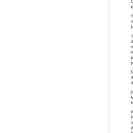
C
k
T
n
k
1
d
n
t
p
p
D
d
d
J
M
l
K
f
s
d
š