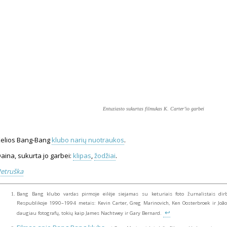
Entuziasto sukurtas filmukas K. Carter’io garbei
elios Bang-Bang
klubo narių nuotraukos
.
aina, sukurta jo garbei:
klipas
,
žodžiai
.
etruška
Bang Bang klubo vardas pirmoje eilėje siejamas su keturiais foto žurnalistais dirbu
Respublikoje 1990–1994 metais: Kevin Carter, Greg Marinovich, Ken Oosterbroek ir João S
↩
daugiau fotografų, tokių kaip James Nachtwey ir Gary Bernard.