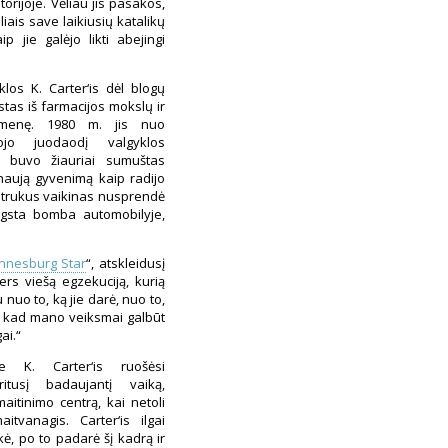
torijoje. Vėliau jis pasakos,
iais save laikiusių katalikų
p jie galėjo likti abejingi
los K. Carter‘is dėl blogų
tas iš farmacijos mokslų ir
omenę. 1980 m. jis nuo
tojo juodaodį valgyklos
ą buvo žiauriai sumuštas
naują gyvenimą kaip radijo
 Netrukus vaikinas nusprendė
ogsta bomba automobilyje,
nnesburg Star
“, atskleidusį
rs viešą egzekuciją, kurią
nuo to, ką jie darė, nuo to,
u, kad mano veiksmai galbūt
ai.“
 K. Carter‘is ruošėsi
ritusį badaujantį vaiką,
aitinimo centrą, kai netoli
itvanagis. Carter‘is ilgai
ukė, po to padarė šį kadrą ir