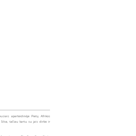
siais aparteidinėje Pietų Afrikos
ilva, tačiau kartu su jais dirbo ir