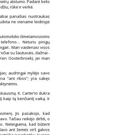
 metrų atstumo. Padarė kelis
džiu, rūkė ir verkė.
 labai panašias nuotraukas
audota ne viename leidinyje
 automobilio išmetamosiomis
u telefono… Neturiu pinigų
igai!.. Man vaidenasi visos
očiai su šautuvais, dažnai -
 Ken Oosterbroek), jei man
ijas; audringai mylėjo savo
ena “ant ribos”; yra sakęs
nktynėmis.
skausmą. K. Carter’io dukra
kaip tą kenčiantį vaiką. Ir
 asmenį. Jis pasakojo, kad
o. Tačiau reikėjo dirbti, o
imo. Neteigiama, kad būtent
lėdavo ant žemės virš galvos
netrūko ir narkotikų, kuriais