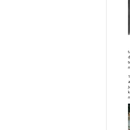
t
d
t
n
1
a
į
k
n