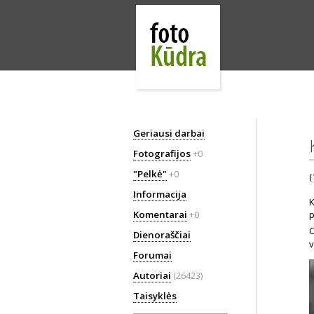
Geriausi darbai
Fotografijos
+0
"Pelkė"
+0
(
Informacija
K
Komentarai
+0
p
C
Dienoraščiai
v
Forumai
Autoriai
(26423)
Taisyklės