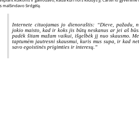
is malšindavo širdgėlą.
Internete cituojamas jo dienoraštis:
“Dieve, pažadu, n
jokio maisto, kad ir koks jis būtų neskanus ar jei aš būs
padėk šitam mažam vaikui, išgelbėk jį nuo skausmo. Me
taptumėm jautresni skausmui, kuris mus supa, ir kad ne
savo egoistinės prigimties ir interesų.”