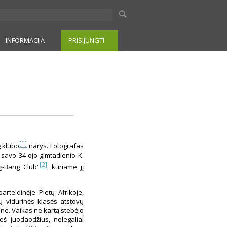
INFORMACIJA
PRISIJUNGTI
[1]
g klubo
narys. Fotografas
savo 34-ojo gimtadienio K.
[2]
g-Bang Club“
, kuriame jį
arteidinėje Pietų Afrikoje,
ų vidurinės klasės atstovų
e. Vaikas ne kartą stebėjo
ieš juodaodžius, nelegaliai