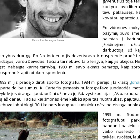
gyvenusius toje teri
kad yra savo liberal
tėvų paklausęs, kai
kovai su aparteidu.
Po vidurinės mokyk
pažymių buvo išmes
paimtas į kariu
Kevin Carter'io portretas
įžeidinėjimų užs
darbuotoją, už k
arnybos draugų. Po šio incidento jis dezertyravo ir nusprendė pradėti 
idžėjus, vardu Deividas. Tačiau tai nebuvo taip lengva, kaip jis tikėjosi.
ęsti nebaigtą karinę tarnybą. 1983 m. savo akimis pamatęs, kaip spr
usprendė tapti fotokorespondentu.
983 m. jis pradėjo dirbti sporto fotografu, 1984 m. perėjo į laikraštį „
Joha
parteido baisumus. K. Carter‘is pirmasis nufotografavo juodaodės mote
vykdė jos draugai juodaodžiai už neva jų išdavystę policijai. „Aš pakraupau 
ą aš dariau. Tačiau kai žmonės ėmė kalbėti apie tas nuotraukas, pajuta
ebuvo labai blogi. Būti ko nors kraupaus liudininku nėra neteisinga ar blog
1993 m. Sudane
fotografuoti park
bandantį pasiekti m
vaiko nusileido ma
taikėsi, ruošėsi, la