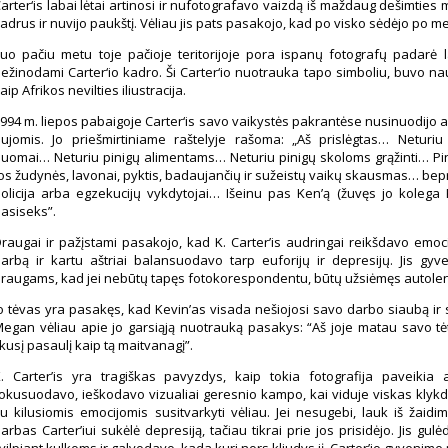
arter‘is labai lėtai artinosi ir nufotografavo vaizdą iš maždaug dešimties
adrus ir nuvijo paukštį. Vėliau jis pats pasakojo, kad po visko sėdėjo po me
uo pačiu metu toje pačioje teritorijoje pora ispanų fotografų padarė
ežinodami Carter‘io kadro. Ši Carter‘io nuotrauka tapo simboliu, buvo n
aip Afrikos nevilties iliustracija.
994 m. liepos pabaigoje Carter‘is savo vaikystės pakrantėse nusinuodijo
ujomis. Jo priešmirtiniame raštelyje rašoma: „Aš prislėgtas… Neturi
uomai… Neturiu pinigų alimentams… Neturiu pinigų skoloms grąžinti… Pin
os žudynės, lavonai, pyktis, badaujančių ir sužeistų vaikų skausmas… bepr
olicija arba egzekucijų vykdytojai… Išeinu pas Ken’ą (žuvęs jo kolega
asiseks”.
raugai ir pažįstami pasakojo, kad K. Carter’is audringai reikšdavo emoc
arbą ir kartu aštriai balansuodavo tarp euforijų ir depresijų. Jis gyv
raugams, kad jei nebūtų tapęs fotokorespondentu, būtų užsiėmęs autole
o tėvas yra pasakęs, kad Kevin’as visada nešiojosi savo darbo siaubą ir 
egan vėliau apie jo garsiąją nuotrauką pasakys: “Aš joje matau savo tėtį 
ikusį pasaulį kaip tą maitvanagį”.
. Carter’is yra tragiškas pavyzdys, kaip tokia fotografija paveikia
okusuodavo, ieškodavo vizualiai geresnio kampo, kai viduje viskas klykdav
u kilusiomis emocijomis susitvarkyti vėliau. Jei nesugebi, lauk iš žaid
arbas Carter’iui sukėlė depresiją, tačiau tikrai prie jos prisidėjo. Jis gu
vilpiant kulkoms ir galvodavo, kada kuri nors kliudys jį. Carter’io gyvenime 