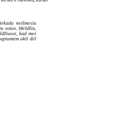
iekada neišmesiu
iu sotus. Meldžiu,
ldžiuosi, kad mes
taptumėm akli dėl