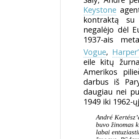
Keystone
agent
kontraktą s
negalėjo dėl E
1937-ais meta
Vogue
,
Harper
eile kitų žurn
Amerikos pili
darbus iš Par
daugiau nei pu
1949 iki 1962-ų
André Kertész’
buvo žinomas k
labai entuziast