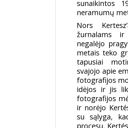
sunaikintos 1
neramumų met
Nors Kertes
žurnalams ir
negalėjo pragy
metais teko grį
tapusiai moti
svajojo apie emi
fotografijos mo
idėjos ir jis l
fotografijos mė
ir norėjo Kert
su sąlyga, ka
procesu. Kertés