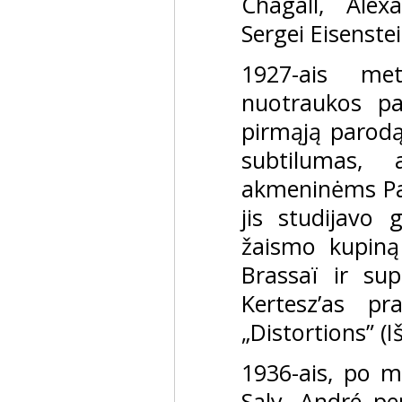
Chagall, Alex
Sergei Eisenstei
1927-ais met
nuotraukos pa
pirmąją parodą
subtilumas, 
akmeninėms Pa
jis studijavo 
žaismo kupiną 
Brassaï ir sup
Kertesz’as pr
„Distortions” (I
1936-ais, po m
Saly, André per