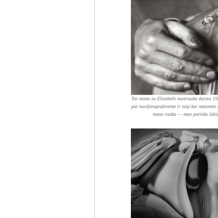
Tai mano su Elizabeth nuotrauka daryta 19
pat nusifotografavome ir taip kur matomės a
mano ranka — man patinka labia