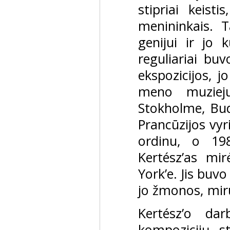
stipriai keist
menininkais. 
genijui ir jo 
reguliariai buv
ekspozicijos, 
meno muzieju
Stokholme, Bud
Prancūzijos vy
ordinu, o 19
Kertész’as m
York’e. Jis buvo
jo žmonos, mir
Kertész’o da
kompozicijų, s