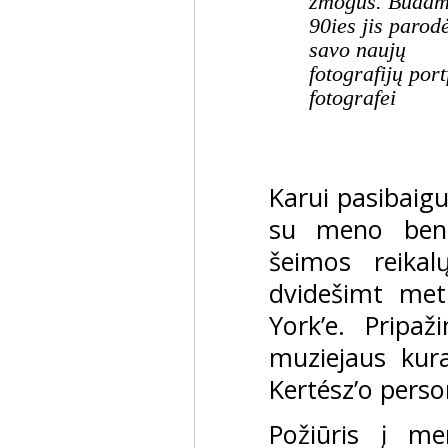
žmogus. Būda
90ies jis parod
savo naujų
fotografijų port
fotografei
Karui pasibaigu
su meno bend
šeimos reikal
dvidešimt me
York’e. Pripa
muziejaus kur
Kertész’o perso
Požiūris į me