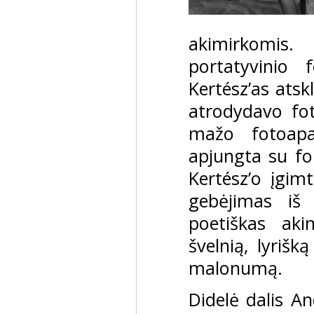
akimirkomis
portatyvinio 
Kertész’as atsk
atrodydavo fot
mažo fotoapa
apjungta su for
Kertész’o įgim
gebėjimas iš 
poetiškas aki
švelnią, lyriš
malonumą.
Didelė dalis A