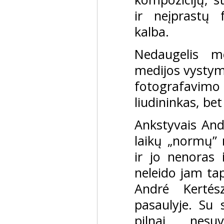
ir neįprastų
kalba.
Nedaugelis m
medijos vystymo
fotografavimo 
liudininkas, bet 
Ankstyvais And
laikų „normų” 
ir jo nenoras 
neleido jam tap
André Kertés
pasaulyje. Su s
pilnai nes