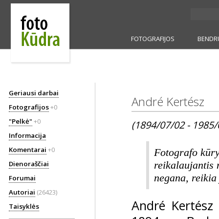
FOTOGRAFIJOS
BENDR
Geriausi darbai
André Kertész
Fotografijos
+0
"Pelkė"
+0
(1894/07/02 - 1985/
Informacija
Komentarai
+0
Fotografo kūry
Dienoraščiai
reikalaujantis
negana, reikia 
Forumai
Autoriai
(26423)
André Kertész
Taisyklės