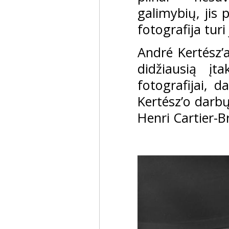
galimybių, jis 
fotografija turi
André Kertész’a
didžiausią įta
fotografijai, 
Kertész’o darbų
Henri Cartier-B