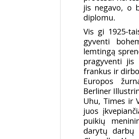
jis negavo, o 
diplomu.
Vis gi 1925-tai
gyventi bohe
lemtingą sprend
pragyventi ji
frankus ir dirb
Europos žurna
Berliner Illustr
Uhu, Times ir V
juos įkvepianč
puikių menini
darytų darbų 