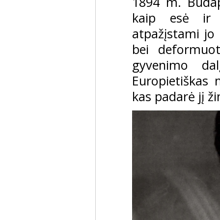
1894 m. Budap
kaip esė ir 
atpažįstami jo
bei deformuo
gyvenimo dalį
Europietiškas 
kas padarė jį ž