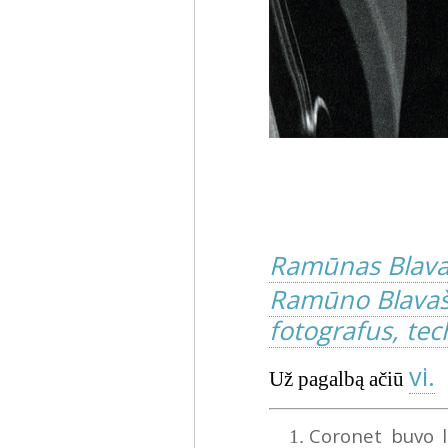
Ramūnas Blava
Ramūno Blavašč
fotografus, tech
vi.
Už pagalbą ačiū
Coronet buvo 