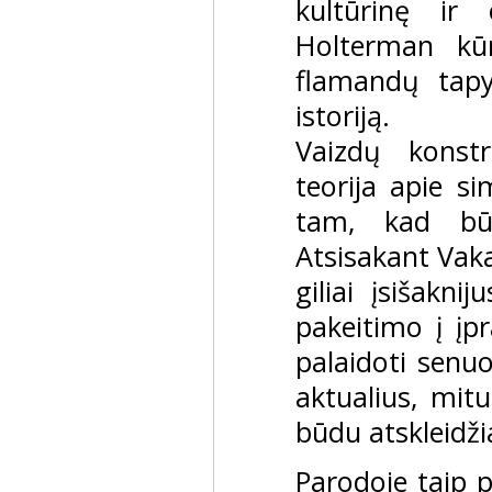
kultūrinę ir 
Holterman kū
flamandų tap
istoriją.
Vaizdų konst
teorija apie s
tam, kad būt
Atsisakant Vaka
giliai įsišakni
pakeitimo į įp
palaidoti senuo
aktualius, mitu
būdu atskleidž
Parodoje taip