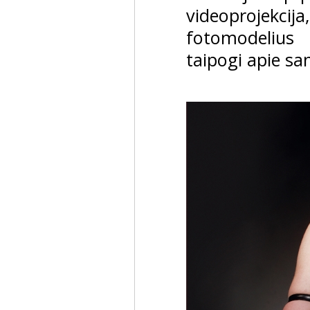
videoprojekc
fotomodelius 
taipogi apie sa