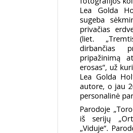
fotografijos kol
Lea Golda Hol
sugeba sėkmin
privačias erdve
(liet. „Trem
dirbančias pr
pripažinimą a
erosas“, už kuri
Lea Golda Holt
autore, o jau 2
personalinė pa
Parodoje „Toro
iš serijų „Or
„Viduje“. Parod