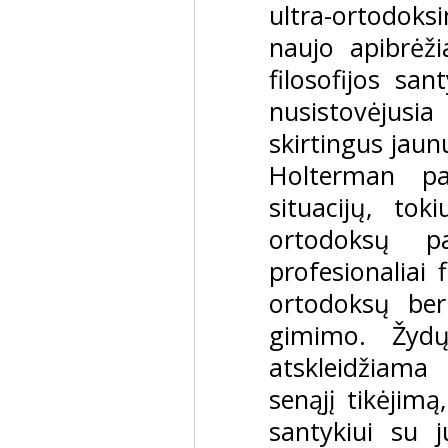
ultra-ortodoksi
naujo apibrėž
filosofijos san
nusistovėjus
skirtingus jau
Holterman pa
situacijų, t
ortodoksų pa
profesionaliai 
ortodoksų be
gimimo. Žydų
atskleidžiama
senąjį tikėjimą
santykiui su j