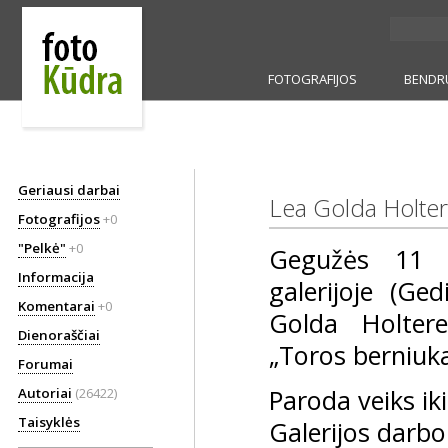
FOTOGRAFIJOS
BENDR
Geriausi darbai
Lea Golda Holter
Fotografijos
+0
"Pelkė"
+0
Gegužės 11 d.
Informacija
galerijoje (Ge
Komentarai
+0
Golda Holtere
Dienoraščiai
„Toros berniuk
Forumai
Paroda veiks ik
Autoriai
(26422)
Taisyklės
Galerijos darbo l