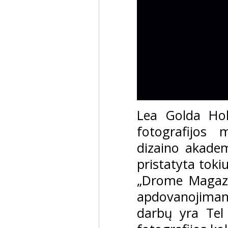
Lea Golda Hol
fotografijos 
dizaino akadem
pristatyta toki
„Drome Magazi
apdovanojimam
darbų yra Tel