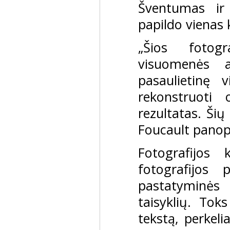
Šventumas ir 
papildo vienas k
„Šios fotog
visuomenės a
pasaulietinę
rekonstruoti
rezultatas. Šių
Foucault panop
Fotografijos
fotografijos p
pastatyminės
taisyklių. Toks
tekstą, perkeli