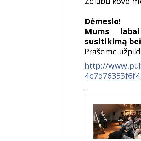
Zolubu kovo mėn
Dėmesio!
Mums laba
susitikimą bei 
Prašome užpild
http://www.publ
4b7d76353f6f4