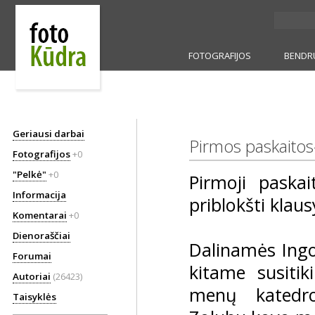
FOTOGRAFIJOS
BENDR
Geriausi darbai
Pirmos paskaitos
Fotografijos
+0
"Pelkė"
+0
Pirmoji paskai
Informacija
priblokšti klau
Komentarai
+0
Dienoraščiai
Dalinamės Ingo
Forumai
kitame susiti
Autoriai
(26423)
menų katedro
Taisyklės