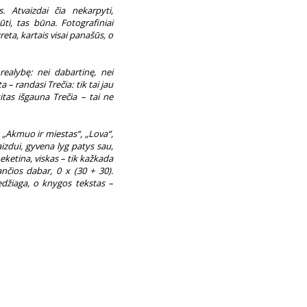
 Atvaizdai čia nekarpyti,
ti, tas būna. Fotografiniai
reta, kartais visai panašūs, o
ealybę: nei dabartinę, nei
a – randasi Trečia: tik tai jau
itas išgauna Trečia – tai ne
 „Akmuo ir miestas“, „Lova“,
izdui, gyvena lyg patys sau,
eketina, viskas – tik kažkada
ančios dabar, 0 x (30 + 30).
medžiaga, o knygos tekstas –