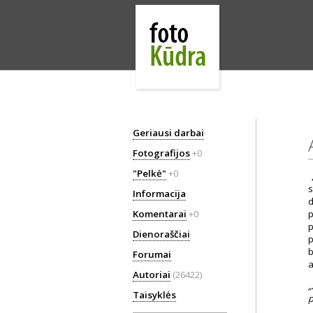
Geriausi darbai
Fotografijos
+0
"Pelkė"
+0
„
s
Informacija
d
Komentarai
+0
p
p
Dienoraščiai
p
b
Forumai
a
Autoriai
(26422)
„
Taisyklės
p