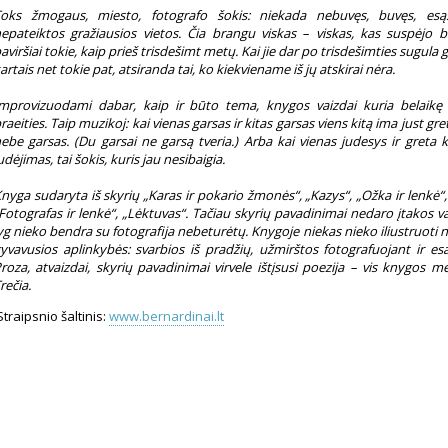
oks žmogaus, miesto, fotografo šokis: niekada nebuvęs, buvęs, esąs.
epateiktos gražiausios vietos. Čia brangu viskas – viskas, kas suspėjo bū
aviršiai tokie, kaip prieš trisdešimt metų. Kai jie dar po trisdešimties sugula g
artais net tokie pat, atsiranda tai, ko kiekviename iš jų atskirai nėra.
mprovizuodami dabar, kaip ir būto tema, knygos vaizdai kuria belaikę r
raeities. Taip muzikoj: kai vienas garsas ir kitas garsas viens kitą ima just gret
ebe garsas. (Du garsai ne garsą tveria.) Arba kai vienas judesys ir greta k
udėjimas, tai šokis, kuris jau nesibaigia.
nyga sudaryta iš skyrių „Karas ir pokario žmonės“, „Kazys“, „Ožka ir lenkė“,
Fotografas ir lenkė“, „Lėktuvas“. Tačiau skyrių pavadinimai nedaro įtakos va
yg nieko bendra su fotografija nebeturėtų. Knygoje niekas nieko iliustruoti n
yvavusios aplinkybės: svarbios iš pradžių, užmirštos fotografuojant ir es
roza, atvaizdai, skyrių pavadinimai virvele ištįsusi poezija – vis knygos 
rečia.
traipsnio šaltinis:
www.bernardinai.lt