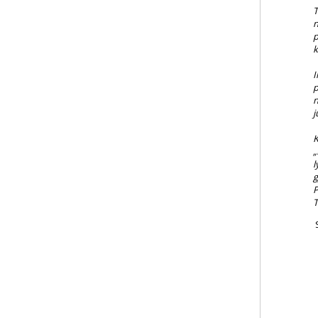
T
n
p
k
I
p
n
j
K
„
l
g
P
T
S