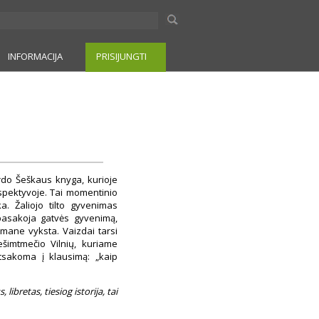
INFORMACIJA
PRISIJUNGTI
girdo Šeškaus knyga, kurioje
ospektyvoje. Tai momentinio
a. Žaliojo tilto gyvenimas
pasakoja gatvės gyvenimą,
omane vyksta. Vaizdai tarsi
šimtmečio Vilnių, kuriame
tsakoma į klausimą: „kaip
libretas, tiesiog istorija, tai