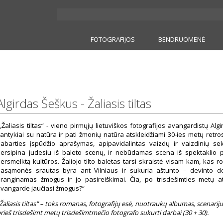
FOTOGRAFIJOS
BENDRUOMENĖ
Algirdas Šeškus - Žaliasis tiltas
Žaliasis tiltas“ - vieno pirmųjų lietuviškos fotografijos avangardistų Al
antykiai su natūra ir pati žmonių natūra atskleidžiami 30-ies metų retr
abarties įspūdžio aprašymas, apipavidalintas vaizdų ir vaizdinių sek
ersipina judesiu iš baleto scenų, ir nebūdamas scena iš spektaklio 
ersmelktą kultūros. Žaliojo tilto baletas tarsi skraistė visam kam, kas r
asąmonės srautas byra ant Vilniaus ir sukuria aštunto – devinto de
ranginamas žmogus ir jo pasireiškimai. Čia, po trisdešimties metų a
vangarde jaučiasi žmogus?“
Žaliasis tiltas" – toks romanas, fotografijų esė, nuotraukų albumas, scenarijus, 
rieš trisdešimt metų trisdešimtmečio fotografo sukurti darbai (30 + 30).