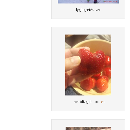
lygiagretės
net blizga!!!
(1)