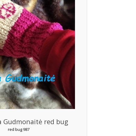
a Gudmonaitė red bug
red bug 987