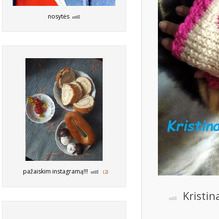
nosytės
pažaiskim instagramą!!!
(2)
Kristin