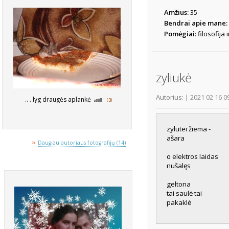
Amžius:
35
Bendrai apie mane:
Pomėgiai:
filosofija 
zyliukė
Autorius:
|
2021 02 16 0
.. . lyg draugės aplankė
(3)
zylutei žiema -
ašara
»
Daugiau autoriaus fotografijų (14)
o elektros laidas
nušalęs
geltona
tai saulė tai
pakaklė