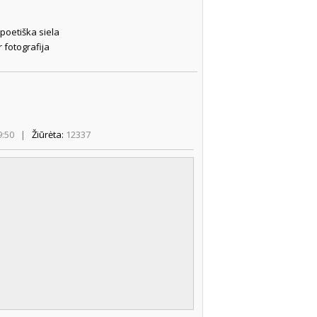
poetiška siela
ir fotografija
9:50
|
Žiūrėta:
12337