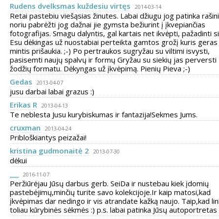
Rudens dvelksmas kuždesiu virtęs
2014-03-14
Retai pastebiu viešąsias žinutes. Labai džiugu jog patinka rašinia
noriu pabrėžti jog dažnai jie gymsta bežiurint į įkvepiančias
fotografijas. Smagu dalyntis, gal kartais net ikvėpti, pažadinti si
Esu dėkingas už nuostabiai perteikta gamtos grožį kuris geras
mintis prišaukia. ;-) Po pertraukos sugryžau su viltimi isvysti,
pasisemti naujų spalvų ir formų Gryžau su siekių jas perversti
žodžių formatu. Dėkyngas už įkvėpimą. Pienių Pieva ;-)
Gedas
2013-04-07
jusu darbai labai grazus :)
Erikas R
2013-04-13
Te neblesta Jusu kurybiskumas ir fantazija!Sekmes Jums.
cruxman
2013-04-24
Pribloškiantys peizažai!
kristina gudmonaitė 2
2013-07-30
dėkui
___
2016-11-07
Peržiūrėjau Jūsų darbus gerb. SeiDa ir nustebau kiek įdomių
pastebėjimų,minčių turite savo kolekcijoje.Ir kaip matosi,kad
įkvėpimas dar nedingo ir vis atrandate kažką naujo. Taip,kad link
toliau kūrybinės sėkmės :) p.s. labai patinka Jūsų autoportretas 