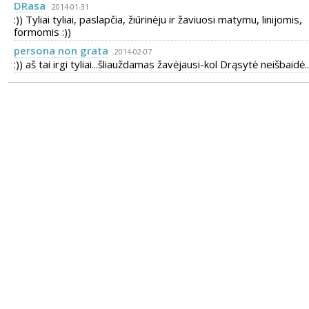
DRasa
2014-01-31
:)) Tyliai tyliai, paslapčia, žiūrinėju ir žaviuosi matymu, linijomis,
formomis :))
persona non grata
2014-02-07
:)) aš tai irgi tyliai...šliauždamas žavėjausi-kol Drąsytė neišbaidė....