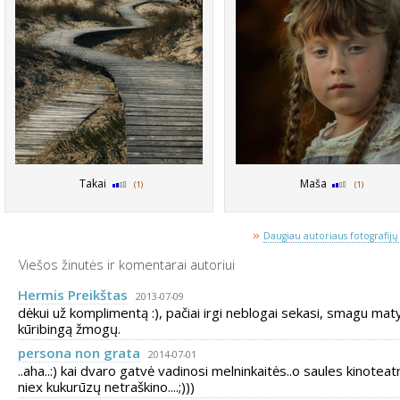
Takai
Maša
(1)
(1)
»
Daugiau autoriaus fotografijų 
Viešos žinutės ir komentarai autoriui
Hermis Preikštas
2013-07-09
dėkui už komplimentą :), pačiai irgi neblogai sekasi, smagu maty
kūribingą žmogų.
persona non grata
2014-07-01
..aha..:) kai dvaro gatvė vadinosi melninkaitės..o saules kinoteat
niex kukurūzų netraškino....;)))