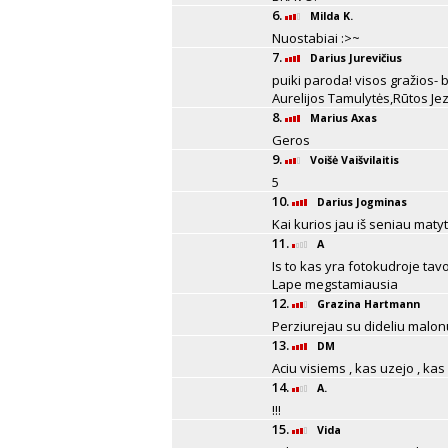
6.
Milda K.
Nuostabiai :>~
7.
Darius Jurevičius
puiki paroda! visos gražios- b
Aurelijos Tamulytės,Rūtos Jez
8.
Marius Axas
Geros
9.
Voišė Vaišvilaitis
5
10.
Darius Jogminas
Kai kurios jau iš seniau matyt
11.
A
Is to kas yra fotokudroje ta
Lape megstamiausia
12.
Grazina Hartmann
Perziurejau su dideliu malo
13.
DM
Aciu visiems , kas uzejo , kas 
14.
A.
!!!
15.
Vida