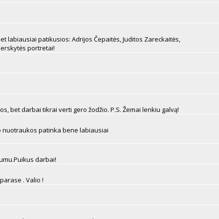
et labiausiai patikusios: Adrijos Čepaitės, Juditos Zareckaitės,
erskytės portretai!
os, bet darbai tikrai verti gero žodžio. P.S. Žemai lenkiu galvą!
vo nuotraukos patinka bene labiausiai
numu.Puikus darbai!
parase . Valio !