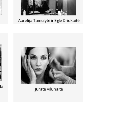
Aurelija Tamulytė ir Eglė Driukaitė
da
Jūratė Vilūnaitė