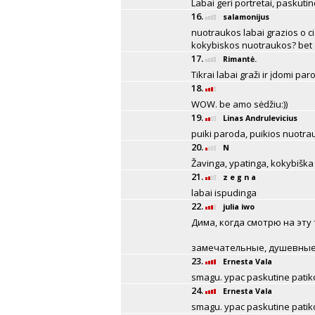
Labai geri portretai, paskutine
16.
salamonijus
nuotraukos labai grazios o c
kokybiskos nuotraukos? bet
17.
Rimantė.
Tikrai labai graži ir įdomi par
18.
WOW. be amo sėdžiu:))
19.
Linas Andrulevicius
puiki paroda, puikios nuotra
20.
N
Žavinga, ypatinga, kokybiška i
21.
z e g n a
labai ispudinga
22.
julia iwo
Дима, когда смотрю на эту
замечательные, душевные
23.
Ernesta Vala
smagu. ypac paskutine patik
24.
Ernesta Vala
smagu. ypac paskutine patik