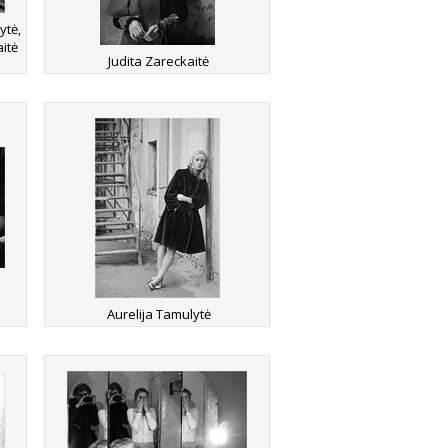
ytė,
aitė
Judita Zareckaitė
Aurelija Tamulytė