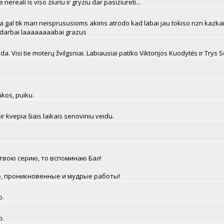
 nereali is viso ziuriu ir gryziu dar pasiziureti...
ia gal tik man neisprususioms akims atrodo kad labai jau tokiso nzn kazka
 darbai laaaaaaaabai grazus
oda. Visi tie moterų žvilgsniai. Labiausiai patiko Viktorijos Kuodytės ir Trys S
ukos, puiku.
r kvepia šiais laikais senoviniu veidu.
 твою серию, то вспоминаю Бал!
, проникновенные и мудрые работы!
o.
o.