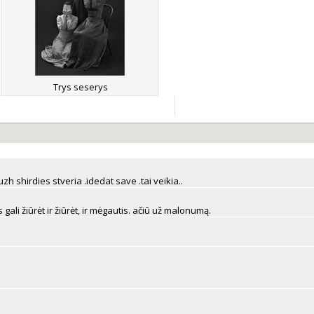
Trys seserys
zh shirdies stveria .idedat save .tai veikia..
ali žiūrėt ir žiūrėt, ir mėgautis. ačiū už malonumą.