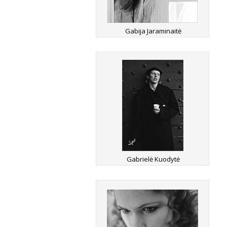
Gabija Jaraminaitė
Gabrielė Kuodytė