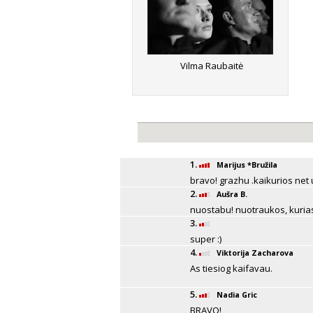
Vilma Raubaitė
1.
Marijus *Bružila
bravo! grazhu .kaikurios net u
2.
Aušra B.
nuostabu! nuotraukos, kurias g
3.
super :)
4.
Viktorija Zacharova
As tiesiog kaifavau.
5.
Nadia Gric
BRAVO!