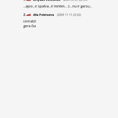
...ajoo...ir spalva...ir mintim... :) ...nu ir garsu...
2.
(2009 11 11 23:32)
Alla Poletaeva
conrats!
gera čia