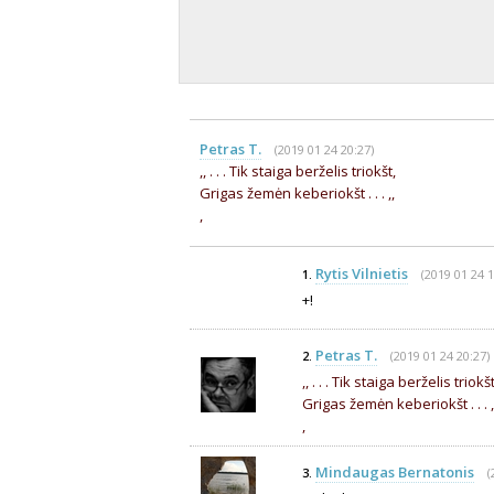
Petras T.
(2019 01 24 20:27)
,, . . . Tik staiga berželis triokšt,
Grigas žemėn keberiokšt . . . ,,
,
Rytis Vilnietis
(2019 01 24 1
1.
+!
Petras T.
(2019 01 24 20:27)
2.
,, . . . Tik staiga berželis triokšt
Grigas žemėn keberiokšt . . . ,
,
Mindaugas Bernatonis
(
3.