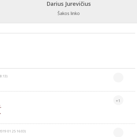
Darius Jurevičius
Šakos linko
8:13)
+1
,
,
2019 01 25 16:03)