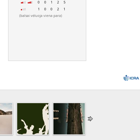
0
0
1
2
5
1
0
0
2
1
(balsai vėluoja viena para)