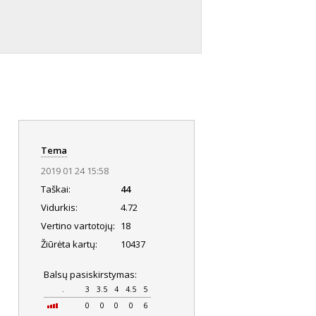
Tema
2019 01 24 15:58
Taškai:
44
Vidurkis:
4.72
Vertino vartotojų:
18
Žiūrėta kartų:
10437
Balsų pasiskirstymas:
.
3
3.5
4
4.5
5
0
0
0
0
6