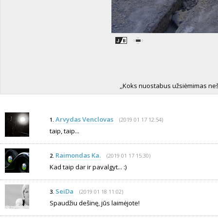
,,Koks nuostabus užsiėmimas neš
Arvydas Venclovas
(2019 01 17 12:54)
1.
taip, taip...
Raimondas Ka.
(2019 01 17 15:30)
2.
Kad taip dar ir pavalgyt... :)
SeiDa
(2019 01 18 11:02)
3.
Spaudžiu dešinę, jūs laimėjote!