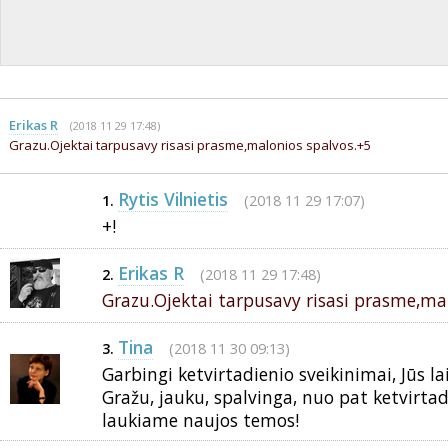
Erikas R
(2018 11 29 17:48)
Grazu.Ojektai tarpusavy risasi prasme,malonios spalvos.+5
Rytis Vilnietis
(2018 11 29 17:07)
1.
+!
Erikas R
(2018 11 29 17:48)
2.
Grazu.Ojektai tarpusavy risasi prasme,ma
Tina
(2018 11 30 09:13)
3.
Garbingi ketvirtadienio sveikinimai, Jūs la
Gražu, jauku, spalvinga, nuo pat ketvirtadi
laukiame naujos temos!