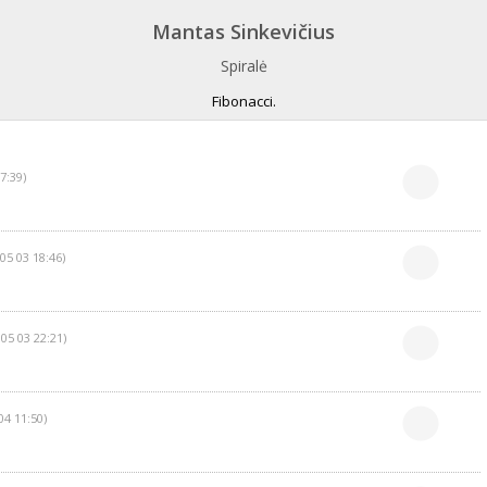
Mantas Sinkevičius
Spiralė
Fibonacci.
7:39)
05 03 18:46)
 05 03 22:21)
04 11:50)