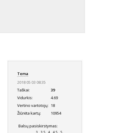
Tema
2018 05 03 08:35
Taškai:
39
Vidurkis:
4.69
Vertino vartotojų:
18
Žiūrėta kartų:
10954
Balsų pasiskirstymas:
.
3
3.5
4
4.5
5