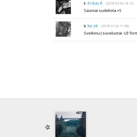
Erikas R
(2018 05 04 18:12)
5.
Sauniai sudeliota.+5
be ok
(2018 05 06 11:38)
6.
Sveikinu:) suveluotai. Už fo