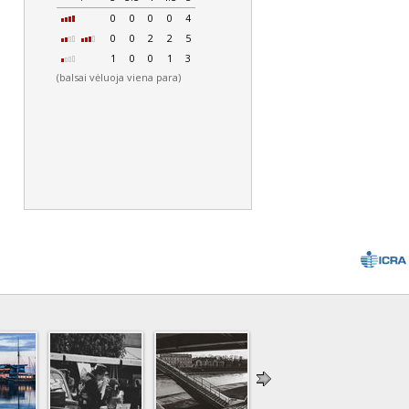
0
0
0
0
4
0
0
2
2
5
1
0
0
1
3
(balsai vėluoja viena para)