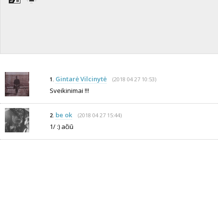
Gintarė Vilcinytė
(2018 04 27 10:53)
1.
Sveikinimai !!!
be ok
(2018 04 27 15:44)
2.
1/ :) ačiū