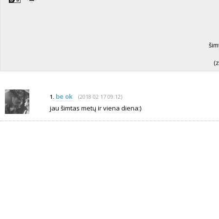
šim
(
be ok
(2018 02 17 09:12)
1.
jau šimtas metų ir viena diena:)