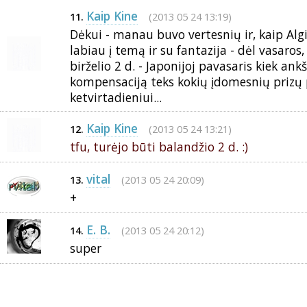
Kaip Kine
(2013 05 24 13:19)
11.
Dėkui - manau buvo vertesnių ir, kaip Al
labiau į temą ir su fantazija - dėl vasaros
birželio 2 d. - Japonijoj pavasaris kiek ank
kompensaciją teks kokių įdomesnių prizų
ketvirtadieniui...
Kaip Kine
(2013 05 24 13:21)
12.
tfu, turėjo būti balandžio 2 d. :)
vital
(2013 05 24 20:09)
13.
+
E. B.
(2013 05 24 20:12)
14.
super