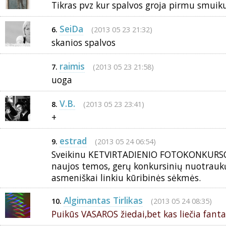
Tikras pvz kur spalvos groja pirmu smuik
SeiDa
(2013 05 23 21:32)
6.
skanios spalvos
raimis
(2013 05 23 21:58)
7.
uoga
V.B.
(2013 05 23 23:41)
8.
+
estrad
(2013 05 24 06:54)
9.
Sveikinu KETVIRTADIENIO FOTOKONKURSO
naujos temos, gerų konkursinių nuotraukų
asmeniškai linkiu kūribinės sėkmės.
Algimantas Tirlikas
(2013 05 24 08:35)
10.
Puikūs VASAROS žiedai,bet kas liečia fantaz