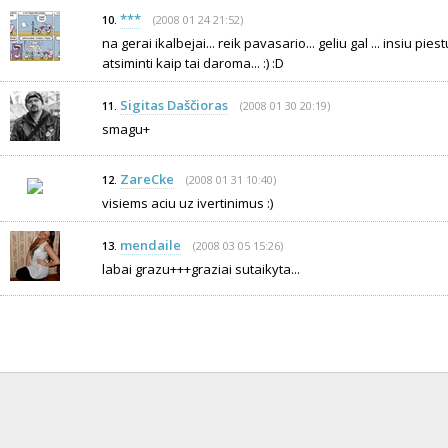
***
(2008 01 24 21:52)
10.
na gerai ikalbejai... reik pavasario... geliu gal ... insiu p
atsiminti kaip tai daroma... :) :D
Sigitas Daščioras
(2008 01 30 20:19)
11.
smagu+
ZareCke
(2008 01 31 10:40)
12.
visiems aciu uz ivertinimus :)
mendaile
(2008 03 05 15:26)
13.
labai grazu+++graziai sutaikyta...