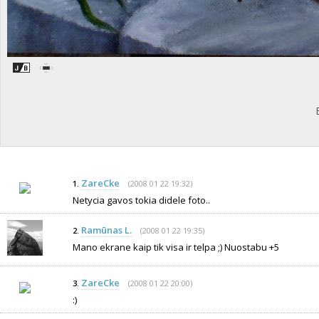
ZareCke
(2008 01 22 19:32)
1.
Netycia gavos tokia didele foto..
Ramūnas L.
(2008 01 22 19:35)
2.
Mano ekrane kaip tik visa ir telpa ;) Nuostabu +5
ZareCke
(2008 01 22 20:00)
3.
:)