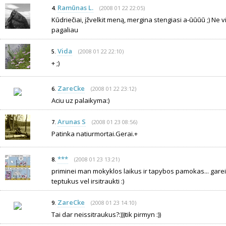
Ramūnas L.
(2008 01 22 22:05)
4.
Kūdriečiai, įžvelkit meną, mergina stengiasi a-ūūūū ;) Ne 
pagaliau
Vida
(2008 01 22 22:10)
5.
+ ;)
ZareCke
(2008 01 22 23:12)
6.
Aciu uz palaikyma:)
Arunas S
(2008 01 23 08:56)
7.
Patinka natiurmortai.Gerai.+
***
(2008 01 23 13:21)
8.
priminei man mokyklos laikus ir tapybos pamokas... garei bu
teptukus vel irsitraukti :)
ZareCke
(2008 01 23 14:10)
9.
Tai dar neissitraukus?:)))tik pirmyn :))