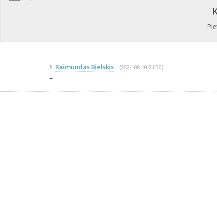
K
Pie
Raimundas Bielskis
(2024 08 10 21:30)
1.
+