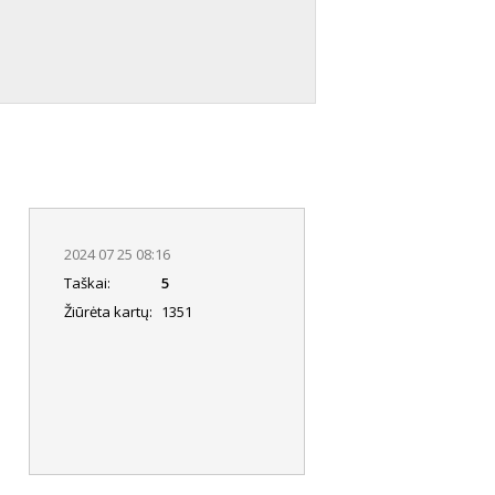
2024 07 25 08:16
Taškai:
5
Žiūrėta kartų:
1351