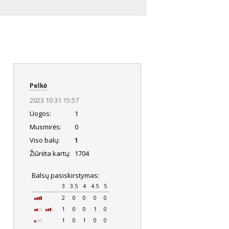
Pelkė
2023 10 31 15:57
Uogos:
1
Musmirės:
0
Viso balų:
1
Žiūrėta kartų:
1704
Balsų pasiskirstymas:
.
3
3.5
4
4.5
5
2
0
0
0
0
1
0
0
1
0
1
0
1
0
0