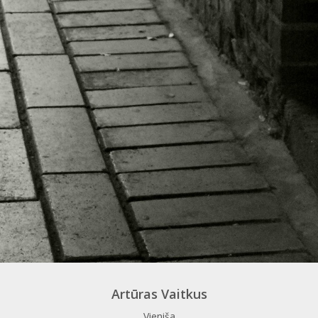
Artūras Vaitkus
Vieniša