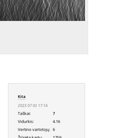
Kita
2023 07 03 17:14
Taškai:
7
Vidurkis:
4.16
Vertino vartotojų:
6
Žiūrėta kartų:
1759