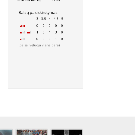
Balsų pasiskirstymas:
.
3
3.5
4
4.5
5
0
0
0
0
0
1
0
1
3
0
0
0
0
1
0
(balsai vėluoja viena para)