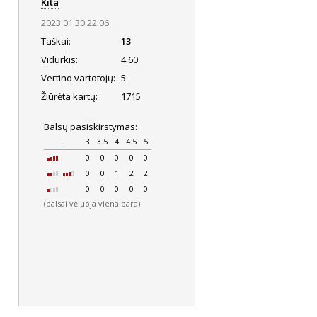
Kita
2023 01 30 22:06
Taškai:
13
Vidurkis:
4.60
Vertino vartotojų:
5
Žiūrėta kartų:
1715
Balsų pasiskirstymas:
.
3
3.5
4
4.5
5
0
0
0
0
0
0
0
1
2
2
0
0
0
0
0
(balsai vėluoja viena para)