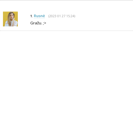
Rusnė
(2023 01 27 15:24)
1.
Gražu. ;>