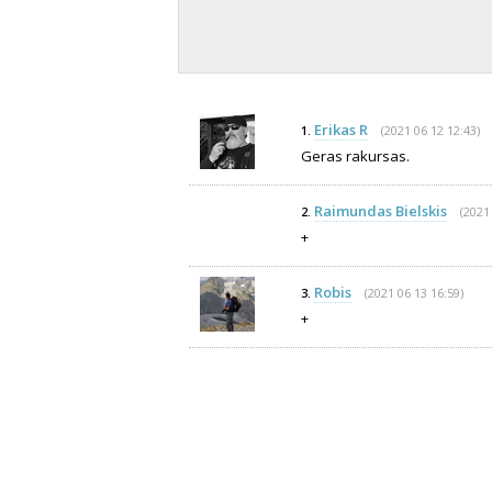
Erikas R
(2021 06 12 12:43)
1.
Geras rakursas.
Raimundas Bielskis
(2021
2.
+
Robis
(2021 06 13 16:59)
3.
+