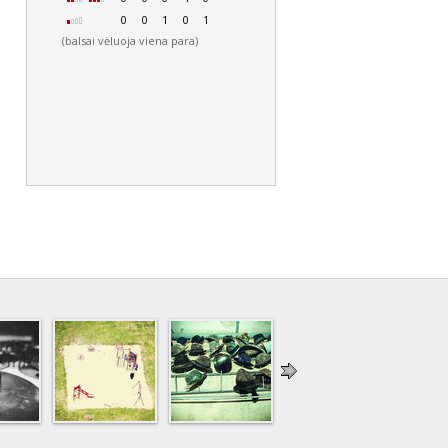
0
0
1
0
1
(balsai vėluoja viena para)