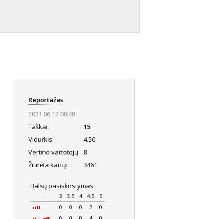
Reportažas
2021 06 12 00:48
Taškai:
15
Vidurkis:
4.50
Vertino vartotojų:
8
Žiūrėta kartų:
3461
Balsų pasiskirstymas:
.
3
3.5
4
4.5
5
0
0
0
2
0
0
0
0
4
0