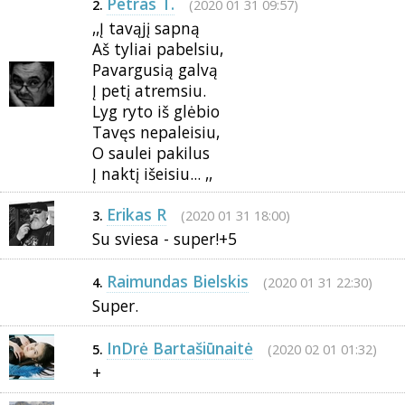
Petras T.
(2020 01 31 09:57)
2.
,,Į tavąjį sapną
Aš tyliai pabelsiu,
Pavargusią galvą
Į petį atremsiu.
Lyg ryto iš glėbio
Tavęs nepaleisiu,
O saulei pakilus
Į naktį išeisiu... ,,
Erikas R
(2020 01 31 18:00)
3.
Su sviesa - super!+5
Raimundas Bielskis
(2020 01 31 22:30)
4.
Super.
InDrė Bartašiūnaitė
(2020 02 01 01:32)
5.
+