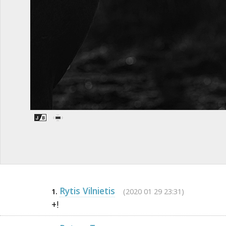
Rytis Vilnietis
(2020 01 29 23:31)
1.
+!