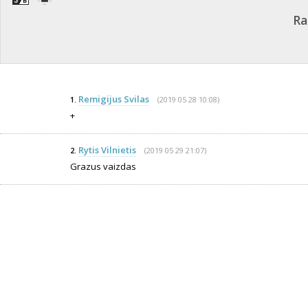
Ra
Remigijus Svilas
(2019 05 28 10:08)
1.
+
Rytis Vilnietis
(2019 05 29 21:07)
2.
Grazus vaizdas