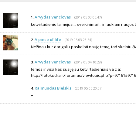
Arvydas Venclovas
(2019 05 03 06:47)
1.
ketvirtadienio laimėjusi... sveikinimai!... ir laukiam naujos 
A piece of life
(2019 05 03 23:54)
2.
Nežinau kur dar galiu paskelbti naują temą, tad skelbiu čia
Arvydas Venclovas
(2019 05 04 10:28)
3.
temos ir visa kas susiję su ketvirtadieniais va čia:
http://fotokudra.lt/forumas/viewtopic.php?p=97161#971
Raimundas Bielskis
(2019 05 05 20:37)
4.
+