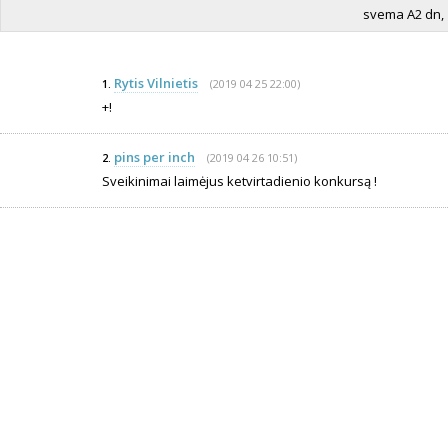
svema A2 dn, 
Rytis Vilnietis
(2019 04 25 22:00)
1.
+!
pins per inch
(2019 04 26 10:51)
2.
Sveikinimai laimėjus ketvirtadienio konkursą !