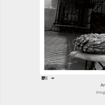
Ar
žmogus