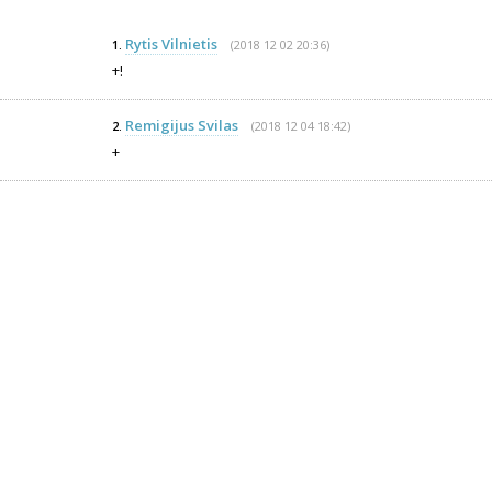
Rytis Vilnietis
(2018 12 02 20:36)
1.
+!
Remigijus Svilas
(2018 12 04 18:42)
2.
+