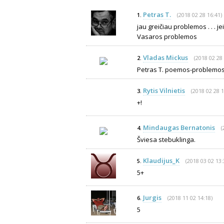
Petras T.
(2018 02 28 16:41)
1.
jau greičiau problemos . . . jeig
Vasaros problemos
Vladas Mickus
(2018 02 28 
2.
Petras T. poemos-problemos, 
Rytis Vilnietis
(2018 02 28 1
3.
+!
Mindaugas Bernatonis
(
4.
Šviesa stebuklinga.
Klaudijus_K
(2018 03 02 13:
5.
5+
Jurgis
(2018 11 02 14:18)
6.
5