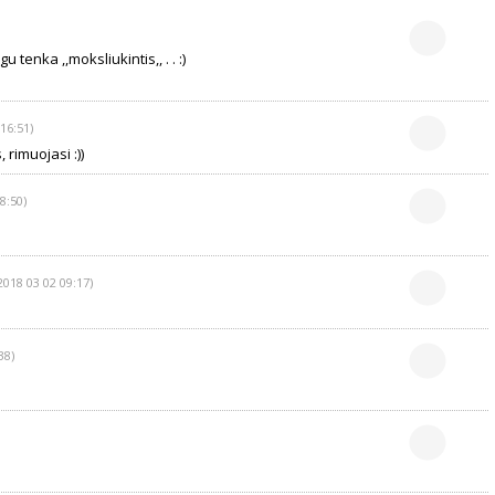
u tenka ,,moksliukintis,, . . :)
16:51)
rimuojasi :))
8:50)
2018 03 02 09:17)
38)