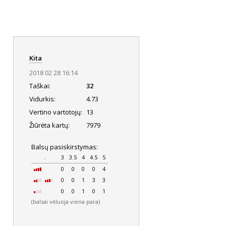
Kita
2018 02 28 16:14
Taškai:
32
Vidurkis:
4.73
Vertino vartotojų:
13
Žiūrėta kartų:
7979
Balsų pasiskirstymas:
.
3
3.5
4
4.5
5
0
0
0
0
4
0
0
1
3
3
0
0
1
0
1
(balsai vėluoja viena para)