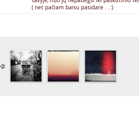
tavyje, nuo jų nepabėgsi iki paskutinio tei
( net pačiam baisu pasidarė . . :)