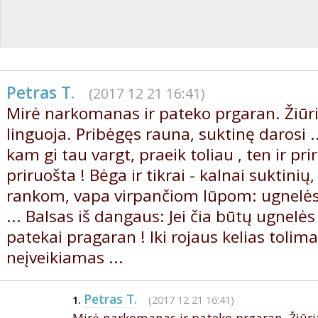
Petras T.
(2017 12 21 16:41)
Mirė narkomanas ir pateko prgaran. Žiūri
linguoja. Pribėgęs rauna, suktinę darosi ..
kam gi tau vargt, praeik toliau , ten ir pr
priruošta ! Bėga ir tikrai - kalnai suktini
rankom, vapa virpančiom lūpom: ugnelės
... Balsas iš dangaus: Jei čia būtų ugnelės
patekai pragaran ! Iki rojaus kelias tolima
neįveikiamas ...
Petras T.
(2017 12 21 16:41)
1.