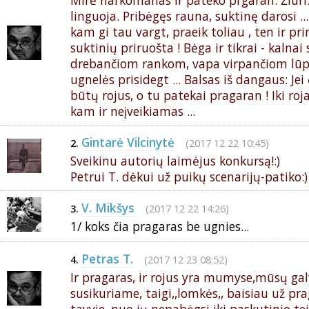
Mirė narkomanas ir pateko prgaran. Žiūri
linguoja. Pribėgęs rauna, suktinę darosi ...
kam gi tau vargt, praeik toliau , ten ir pr
suktinių priruošta ! Bėga ir tikrai - kalnai 
drebančiom rankom, vapa virpančiom lū
ugnelės prisidegt ... Balsas iš dangaus: Jei
būtų rojus, o tu patekai pragaran ! Iki roja
kam ir neįveikiamas ...
Gintarė Vilcinytė
(2017 12 22 10:45)
2.
Sveikinu autorių laimėjus konkursą!:)
Petrui T. dėkui už puikų scenarijų-patiko:)
V. Mikšys
(2017 12 22 14:26)
3.
1/ koks čia pragaras be ugnies...
Petras T.
(2017 12 23 08:52)
4.
Ir pragaras, ir rojus yra mumyse,mūsų gal
susikuriame, taigi,,lomkės,, baisiau už pra